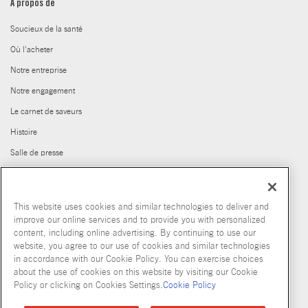
À propos de
Soucieux de la santé
Où l'acheter
Notre entreprise
Notre engagement
Le carnet de saveurs
Histoire
Salle de presse
Carrières
Club House pour les Chefs
This website uses cookies and similar technologies to deliver and
Produits abandonnés
improve our online services and to provide you with personalized
content, including online advertising. By continuing to use our
© McCormick & Company, Inc. 2026
website, you agree to our use of cookies and similar technologies
in accordance with our Cookie Policy. You can exercise choices
about the use of cookies on this website by visiting our Cookie
Policy or clicking on Cookies Settings.
Cookie Policy
Politique de confidentialité
Modalités d’utilisation