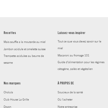
Recettes
Laissez-vous inspirer
Tout ce que vous devez savoir sur le
Mais souffle a la moutarde au miel
miel
Jambon acidule et omelette suisse
Macaroni au fromage 101
Trempette acidulee au beurre de
Guide d’alimentation pour les régimes
sesame
cétogène, paléo et végétalien
Nos marques
À PROPOS DE
Cholula
Soucieux de la santé
Club House La Grille
Où l'acheter
Doyon
Notre entreprise