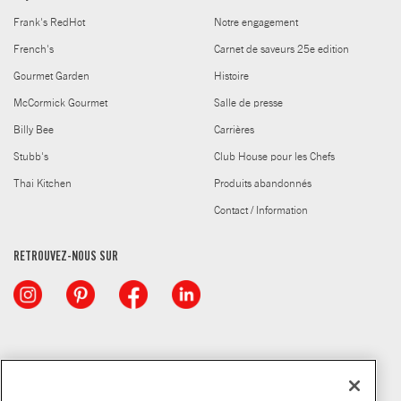
Frank's RedHot
Notre engagement
French's
Carnet de saveurs 25e edition
Gourmet Garden
Histoire
McCormick Gourmet
Salle de presse
Billy Bee
Carrières
Stubb's
Club House pour les Chefs
Thai Kitchen
Produits abandonnés
Contact / Information
RETROUVEZ-NOUS SUR