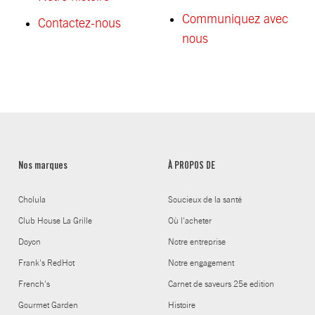
Communiquez avec
Contactez-nous
nous
Nos marques
À PROPOS DE
Cholula
Soucieux de la santé
Club House La Grille
Où l'acheter
Doyon
Notre entreprise
Frank's RedHot
Notre engagement
French's
Carnet de saveurs 25e edition
Gourmet Garden
Histoire