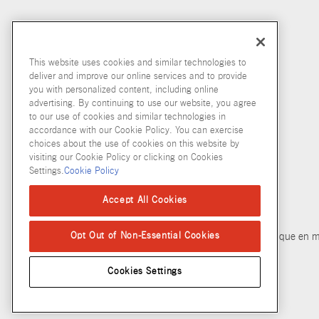
This website uses cookies and similar technologies to
deliver and improve our online services and to provide
you with personalized content, including online
advertising. By continuing to use our website, you agree
to our use of cookies and similar technologies in
accordance with our Cookie Policy. You can exercise
choices about the use of cookies on this website by
visiting our Cookie Policy or clicking on Cookies
Settings.
Cookie Policy
© McCormick & Company, Inc. 2026
Accept All Cookies
Opt Out of Non-Essential Cookies
Politique de confidentialité
Modalités d’utilisation
Politique en m
Cookies Settings