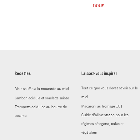
nous
Recettes
Laissez-vous inspirer
Tout ce que vous devez savoir sur le
Mais souffle a la moutarde au miel
miel
Jambon acidule et omelette suisse
Macaroni au fromage 101
Trempette acidulee au beurre de
Guide d’alimentation pour les
sesame
régimes cétogène, paléo et
végétalien