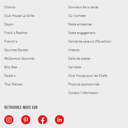
Cholula
Soucieux de la santé
Club House La Grille
Où l'acheter
Doyon
Notre entreprise
Frank's RedHot
Notre engagement
French's
Carnet de saveurs 25e edition
Gourmet Garden
Histoire
McCormick Gourmet
Salle de presse
Billy Bee
Carrières
Stubb's
Club House pour les Chefs
Thai Kitchen
Produits abandonnés
Contact / Information
RETROUVEZ-NOUS SUR