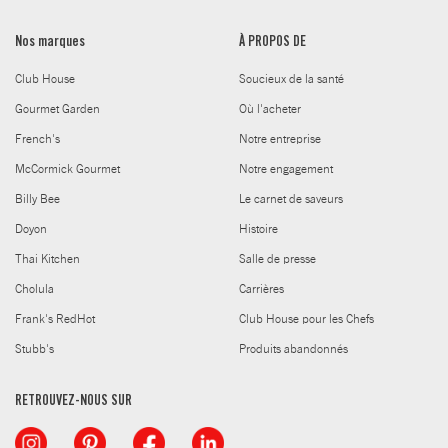
Nos marques
À PROPOS DE
Club House
Soucieux de la santé
Gourmet Garden
Où l'acheter
French's
Notre entreprise
McCormick Gourmet
Notre engagement
Billy Bee
Le carnet de saveurs
Doyon
Histoire
Thai Kitchen
Salle de presse
Cholula
Carrières
Frank's RedHot
Club House pour les Chefs
Stubb's
Produits abandonnés
RETROUVEZ-NOUS SUR