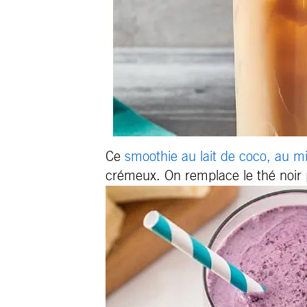
Ce
smoothie au lait de coco, au m
crémeux. On remplace le thé noir p