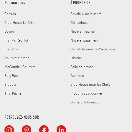
Nos marques
À PROPOS DE
Cholula
Soucieux de la santé
Club House La Grille
Où l'acheter
Doyon
Notre entreprise
Frank's RedHot
Notre engagement
French's
Carnet de saveurs 25e edition
Gourmet Garden
Histoire
McCormick Gourmet
Salle de presse
Billy Bee
Carrières
Stubb's
Club House pour les Chefs
Thai Kitchen
Produits abandonnés
Contact / Information
RETROUVEZ-NOUS SUR