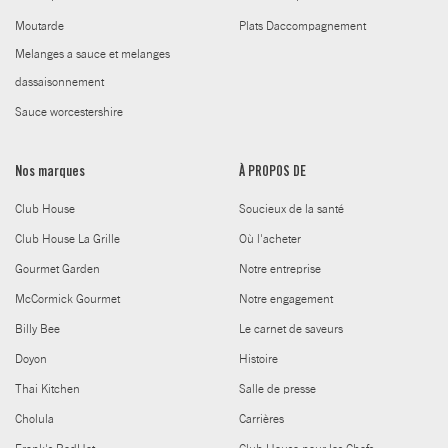
Moutarde
Plats Daccompagnement
Melanges a sauce et melanges
dassaisonnement
Sauce worcestershire
Nos marques
À PROPOS DE
Club House
Soucieux de la santé
Club House La Grille
Où l'acheter
Gourmet Garden
Notre entreprise
McCormick Gourmet
Notre engagement
Billy Bee
Le carnet de saveurs
Doyon
Histoire
Thai Kitchen
Salle de presse
Cholula
Carrières