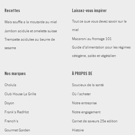
Recettes
Laissez-vous inspirer
Tout ce que vous devez savoir sur le
Mais souffle a la moutarde au miel
miel
Jambon acidule et omelette suisse
Macaroni au fromage 101
Trempette acidulee au beurre de
Guide d’alimentation pour les régimes
sesame
cétogène, paléo et végétalien
Nos marques
À PROPOS DE
Cholula
Soucieux de la santé
Club House La Grille
Où l'acheter
Doyon
Notre entreprise
Frank's RedHot
Notre engagement
French's
Carnet de saveurs 25e edition
Gourmet Garden
Histoire