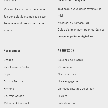
Recettes
Laissez-vous inspirer
Tout ce que vous devez savoir sur le
Mais souffle a la moutarde au miel
miel
Jambon acidule et omelette suisse
Macaroni au fromage 101
Trempette acidulee au beurre de
Guide d’alimentation pour les régimes
sesame
cétogène, paléo et végétalien
Nos marques
À PROPOS DE
Cholula
Soucieux de la santé
Club House La Grille
Où l'acheter
Doyon
Notre entreprise
Frank's RedHot
Notre engagement
French's
Carnet de saveurs 25e edition
Gourmet Garden
Histoire
McCormick Gourmet
Salle de presse