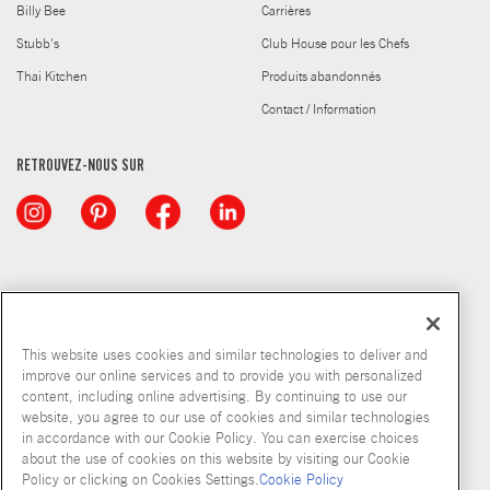
Billy Bee
Carrières
Stubb's
Club House pour les Chefs
Thai Kitchen
Produits abandonnés
Contact / Information
RETROUVEZ-NOUS SUR
This website uses cookies and similar technologies to deliver and
improve our online services and to provide you with personalized
content, including online advertising. By continuing to use our
© McCormick & Company, Inc. 2026
website, you agree to our use of cookies and similar technologies
in accordance with our Cookie Policy. You can exercise choices
about the use of cookies on this website by visiting our Cookie
Policy or clicking on Cookies Settings.
Cookie Policy