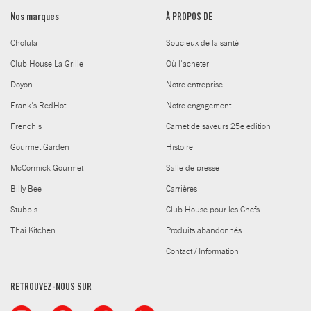
Nos marques
À PROPOS DE
Cholula
Soucieux de la santé
Club House La Grille
Où l'acheter
Doyon
Notre entreprise
Frank's RedHot
Notre engagement
French's
Carnet de saveurs 25e edition
Gourmet Garden
Histoire
McCormick Gourmet
Salle de presse
Billy Bee
Carrières
Stubb's
Club House pour les Chefs
Thai Kitchen
Produits abandonnés
Contact / Information
RETROUVEZ-NOUS SUR