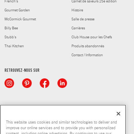
French's
Carnet de saveurs 25e edition
Gourmet Garden
Histoire
McCormick Gourmet
Salle de presse
Billy Bee
Carrières
Stubb's
Club House pour les Chefs
Thai Kitchen
Produits abandonnés
Contact / Information
RETROUVEZ-NOUS SUR
This website uses cookies and similar technologies to deliver and
improve our online services and to provide you with personalized
content, including online advertising. By continuing to use our