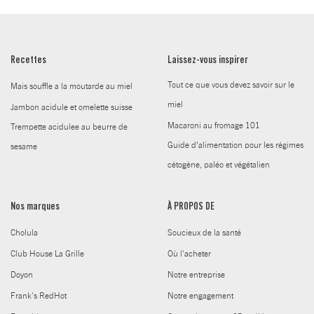
Recettes
Laissez-vous inspirer
Tout ce que vous devez savoir sur le
Mais souffle a la moutarde au miel
miel
Jambon acidule et omelette suisse
Macaroni au fromage 101
Trempette acidulee au beurre de
Guide d’alimentation pour les régimes
sesame
cétogène, paléo et végétalien
Nos marques
À PROPOS DE
Cholula
Soucieux de la santé
Club House La Grille
Où l'acheter
Doyon
Notre entreprise
Frank's RedHot
Notre engagement