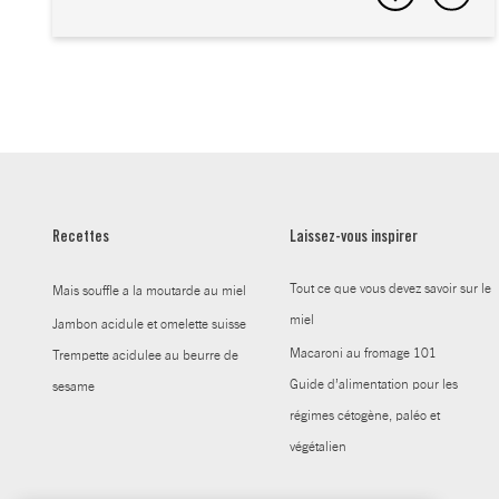
Recettes
Laissez-vous inspirer
Tout ce que vous devez savoir sur le
Mais souffle a la moutarde au miel
miel
Jambon acidule et omelette suisse
Macaroni au fromage 101
Trempette acidulee au beurre de
Guide d’alimentation pour les
sesame
régimes cétogène, paléo et
végétalien