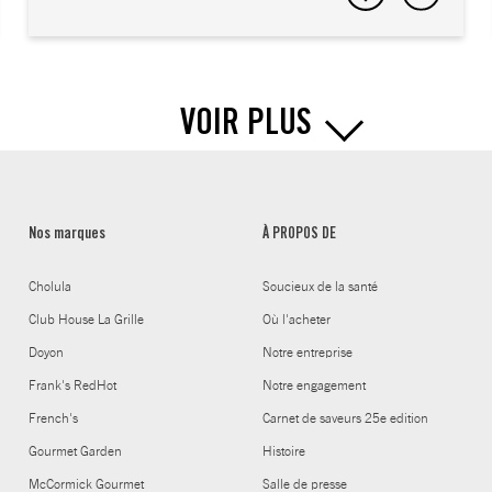
VOIR PLUS
Nos marques
À PROPOS DE
Cholula
Soucieux de la santé
Club House La Grille
Où l'acheter
Doyon
Notre entreprise
Frank's RedHot
Notre engagement
French's
Carnet de saveurs 25e edition
Gourmet Garden
Histoire
McCormick Gourmet
Salle de presse