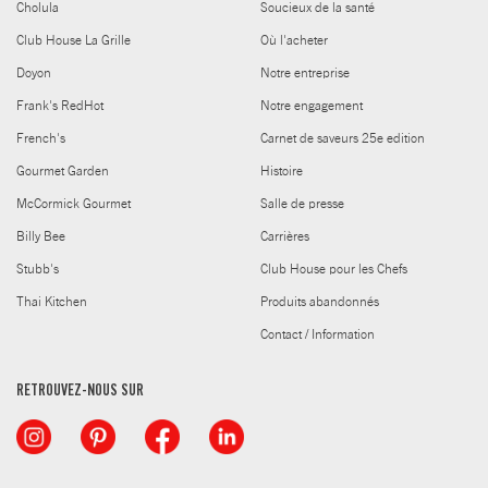
Cholula
Soucieux de la santé
Club House La Grille
Où l'acheter
Doyon
Notre entreprise
Frank's RedHot
Notre engagement
French's
Carnet de saveurs 25e edition
Gourmet Garden
Histoire
McCormick Gourmet
Salle de presse
Billy Bee
Carrières
Stubb's
Club House pour les Chefs
Thai Kitchen
Produits abandonnés
Contact / Information
RETROUVEZ-NOUS SUR