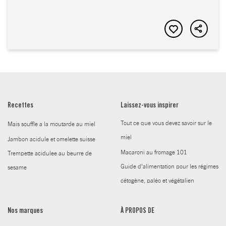
Recettes
Laissez-vous inspirer
Tout ce que vous devez savoir sur le
Mais souffle a la moutarde au miel
miel
Jambon acidule et omelette suisse
Macaroni au fromage 101
Trempette acidulee au beurre de
Guide d’alimentation pour les régimes
sesame
cétogène, paléo et végétalien
Nos marques
À PROPOS DE