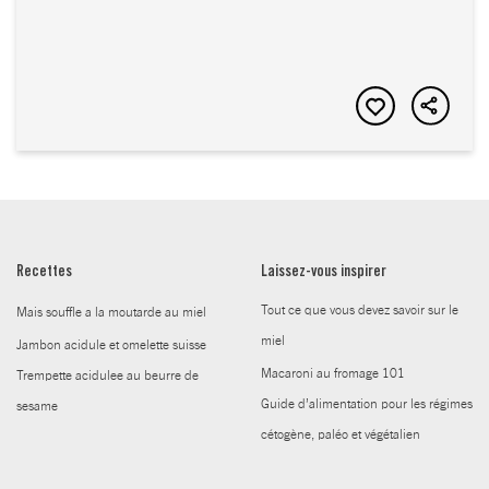
Recettes
Laissez-vous inspirer
Tout ce que vous devez savoir sur le
Mais souffle a la moutarde au miel
miel
Jambon acidule et omelette suisse
Macaroni au fromage 101
Trempette acidulee au beurre de
Guide d’alimentation pour les régimes
sesame
cétogène, paléo et végétalien