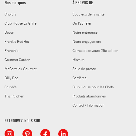
Nos marques
À PROPOS DE
Cholula
Soucieux de la santé
Club House La Grille
Où l'acheter
Doyon
Notre entreprise
Frank's RedHot
Notre engagement
French's
Carnet de saveurs 25e edition
Gourmet Garden
Histoire
McCormick Gourmet
Salle de presse
Billy Bee
Carrières
Stubb's
Club House pour les Chefs
Thai Kitchen
Produits abandonnés
Contact / Information
RETROUVEZ-NOUS SUR