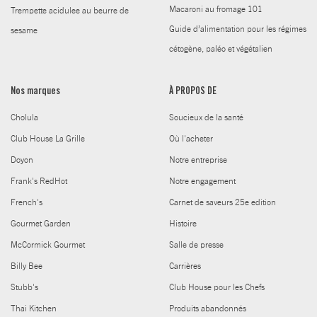
Macaroni au fromage 101
Trempette acidulee au beurre de
Guide d’alimentation pour les régimes
sesame
cétogène, paléo et végétalien
Nos marques
À PROPOS DE
Cholula
Soucieux de la santé
Club House La Grille
Où l'acheter
Doyon
Notre entreprise
Frank's RedHot
Notre engagement
French's
Carnet de saveurs 25e edition
Gourmet Garden
Histoire
McCormick Gourmet
Salle de presse
Billy Bee
Carrières
Stubb's
Club House pour les Chefs
Thai Kitchen
Produits abandonnés