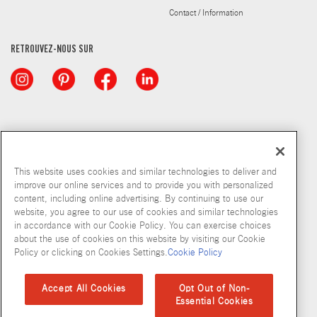
Contact / Information
RETROUVEZ-NOUS SUR
This website uses cookies and similar technologies to deliver and
improve our online services and to provide you with personalized
content, including online advertising. By continuing to use our
© McCormick & Company, Inc. 2026
website, you agree to our use of cookies and similar technologies
in accordance with our Cookie Policy. You can exercise choices
about the use of cookies on this website by visiting our Cookie
Policy or clicking on Cookies Settings.
Cookie Policy
Politique de confidentialité
Modalités d’utilisation
Politique en matiere de fichiers temoins
Plan du site
Accept All Cookies
Opt Out of Non-
Essential Cookies
Normes d'accessibilité