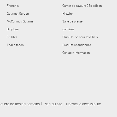
French's
Carnet de saveurs 25e edition
Gourmet Garden
Histoire
McCormick Gourmet
Salle de presse
Billy Bee
Carrières
Stubb's
Club House pour les Chefs
Thai Kitchen
Produits abandonnés
Contact / Information
atiere de fichiers temoins
Plan du site
Normes d'accessibilité