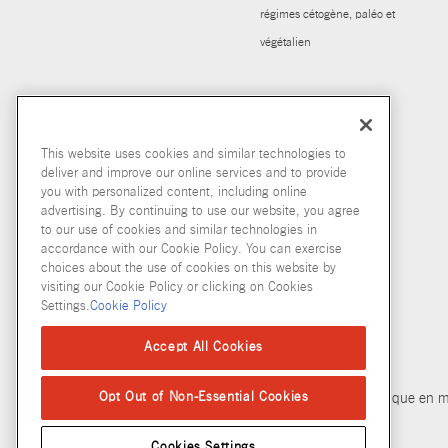
régimes cétogène, paléo et
végétalien
This website uses cookies and similar technologies to
deliver and improve our online services and to provide
you with personalized content, including online
advertising. By continuing to use our website, you agree
to our use of cookies and similar technologies in
accordance with our Cookie Policy. You can exercise
choices about the use of cookies on this website by
visiting our Cookie Policy or clicking on Cookies
Settings.
Cookie Policy
© McCormick & Company, Inc. 2026
Accept All Cookies
Opt Out of Non-Essential Cookies
Politique de confidentialité
Modalités d’utilisation
Politique en m
Cookies Settings