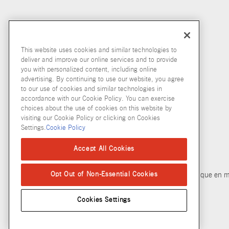
This website uses cookies and similar technologies to
deliver and improve our online services and to provide
you with personalized content, including online
advertising. By continuing to use our website, you agree
to our use of cookies and similar technologies in
accordance with our Cookie Policy. You can exercise
choices about the use of cookies on this website by
visiting our Cookie Policy or clicking on Cookies
Settings.
Cookie Policy
© McCormick & Company, Inc. 2026
Accept All Cookies
Opt Out of Non-Essential Cookies
Politique de confidentialité
Modalités d’utilisation
Politique en m
Cookies Settings