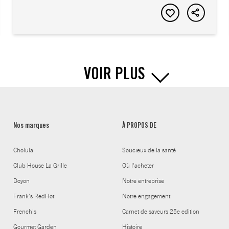
VOIR PLUS
Nos marques
À PROPOS DE
Cholula
Soucieux de la santé
Club House La Grille
Où l'acheter
Doyon
Notre entreprise
Frank's RedHot
Notre engagement
French's
Carnet de saveurs 25e edition
Gourmet Garden
Histoire