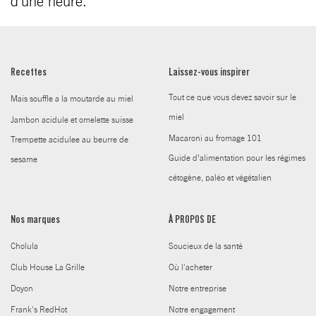
d’une heure.
Recettes
Laissez-vous inspirer
Tout ce que vous devez savoir sur le
Mais souffle a la moutarde au miel
miel
Jambon acidule et omelette suisse
Macaroni au fromage 101
Trempette acidulee au beurre de
Guide d’alimentation pour les régimes
sesame
cétogène, paléo et végétalien
Nos marques
À PROPOS DE
Cholula
Soucieux de la santé
Club House La Grille
Où l'acheter
Doyon
Notre entreprise
Frank's RedHot
Notre engagement