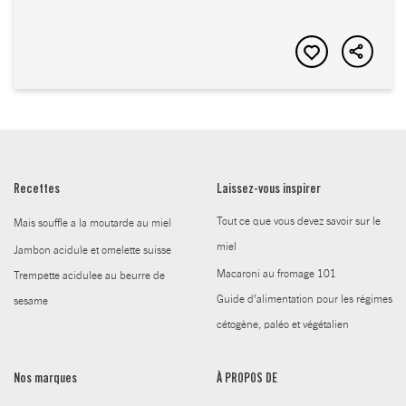
Recettes
Laissez-vous inspirer
Tout ce que vous devez savoir sur le
Mais souffle a la moutarde au miel
miel
Jambon acidule et omelette suisse
Macaroni au fromage 101
Trempette acidulee au beurre de
Guide d’alimentation pour les régimes
sesame
cétogène, paléo et végétalien
Nos marques
À PROPOS DE