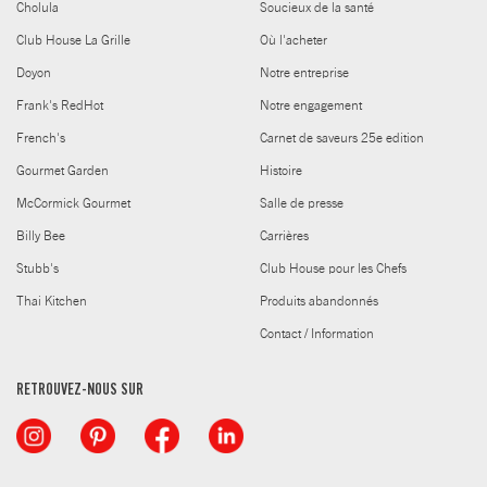
Cholula
Soucieux de la santé
Club House La Grille
Où l'acheter
Doyon
Notre entreprise
Frank's RedHot
Notre engagement
French's
Carnet de saveurs 25e edition
Gourmet Garden
Histoire
McCormick Gourmet
Salle de presse
Billy Bee
Carrières
Stubb's
Club House pour les Chefs
Thai Kitchen
Produits abandonnés
Contact / Information
RETROUVEZ-NOUS SUR