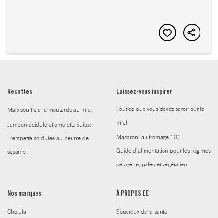
Recettes
Laissez-vous inspirer
Tout ce que vous devez savoir sur le
Mais souffle a la moutarde au miel
miel
Jambon acidule et omelette suisse
Macaroni au fromage 101
Trempette acidulee au beurre de
Guide d’alimentation pour les régimes
sesame
cétogène, paléo et végétalien
Nos marques
À PROPOS DE
Cholula
Soucieux de la santé