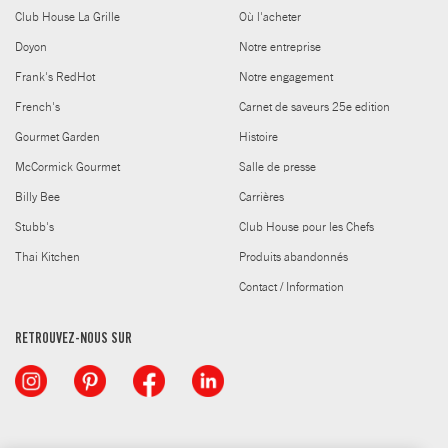
Club House La Grille
Où l'acheter
Doyon
Notre entreprise
Frank's RedHot
Notre engagement
French's
Carnet de saveurs 25e edition
Gourmet Garden
Histoire
McCormick Gourmet
Salle de presse
Billy Bee
Carrières
Stubb's
Club House pour les Chefs
Thai Kitchen
Produits abandonnés
Contact / Information
RETROUVEZ-NOUS SUR