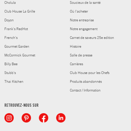
Cholula
Soucieux de la santé
Club House La Grille
Où l'acheter
Doyon
Notre entreprise
Frank's RedHot
Notre engagement
French's
Carnet de saveurs 25e edition
Gourmet Garden
Histoire
McCormick Gourmet
Salle de presse
Billy Bee
Carrières
Stubb's
Club House pour les Chefs
Thai Kitchen
Produits abandonnés
Contact / Information
RETROUVEZ-NOUS SUR