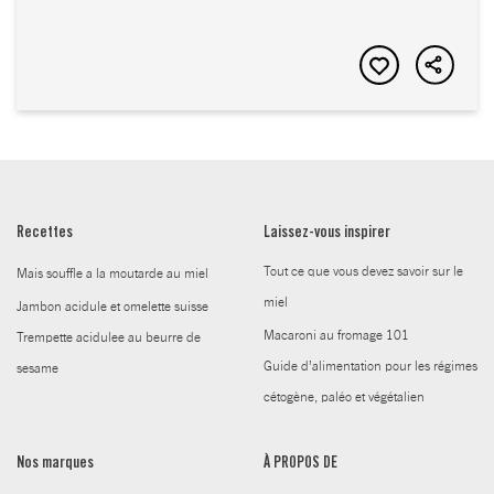
Recettes
Laissez-vous inspirer
Tout ce que vous devez savoir sur le
Mais souffle a la moutarde au miel
miel
Jambon acidule et omelette suisse
Macaroni au fromage 101
Trempette acidulee au beurre de
Guide d’alimentation pour les régimes
sesame
cétogène, paléo et végétalien
Nos marques
À PROPOS DE