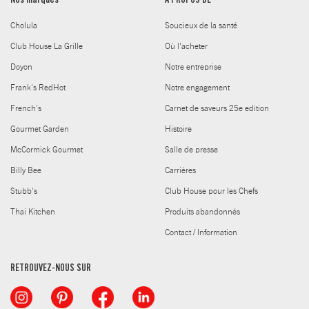
Nos marques
À PROPOS DE
Cholula
Soucieux de la santé
Club House La Grille
Où l'acheter
Doyon
Notre entreprise
Frank's RedHot
Notre engagement
French's
Carnet de saveurs 25e edition
Gourmet Garden
Histoire
McCormick Gourmet
Salle de presse
Billy Bee
Carrières
Stubb's
Club House pour les Chefs
Thai Kitchen
Produits abandonnés
Contact / Information
RETROUVEZ-NOUS SUR