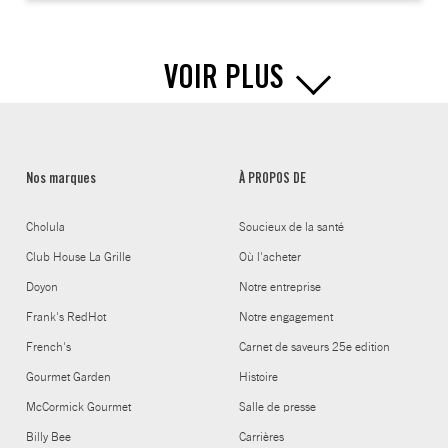
VOIR PLUS
Nos marques
À PROPOS DE
Cholula
Soucieux de la santé
Club House La Grille
Où l'acheter
Doyon
Notre entreprise
Frank's RedHot
Notre engagement
French's
Carnet de saveurs 25e edition
Gourmet Garden
Histoire
McCormick Gourmet
Salle de presse
Billy Bee
Carrières