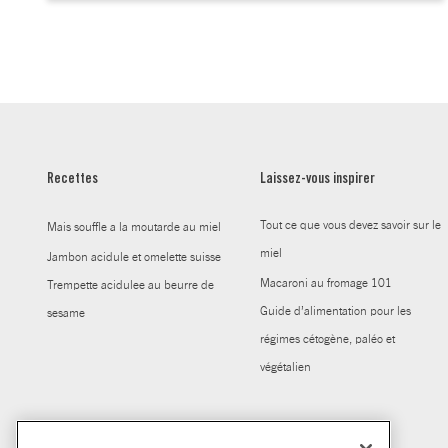
Recettes
Laissez-vous inspirer
Tout ce que vous devez savoir sur le
Mais souffle a la moutarde au miel
miel
Jambon acidule et omelette suisse
Macaroni au fromage 101
Trempette acidulee au beurre de
Guide d’alimentation pour les
sesame
régimes cétogène, paléo et
végétalien