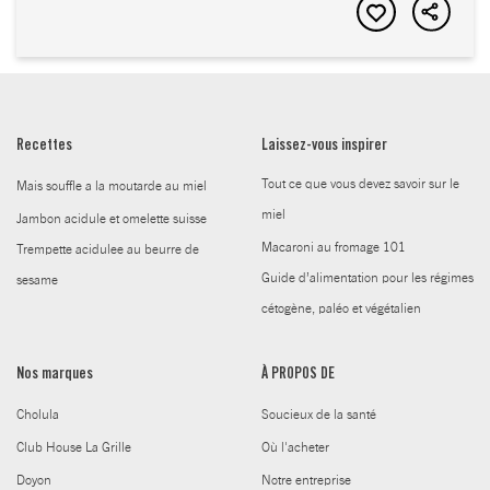
Recettes
Laissez-vous inspirer
Tout ce que vous devez savoir sur le
Mais souffle a la moutarde au miel
miel
Jambon acidule et omelette suisse
Macaroni au fromage 101
Trempette acidulee au beurre de
Guide d’alimentation pour les régimes
sesame
cétogène, paléo et végétalien
Nos marques
À PROPOS DE
Cholula
Soucieux de la santé
Club House La Grille
Où l'acheter
Doyon
Notre entreprise