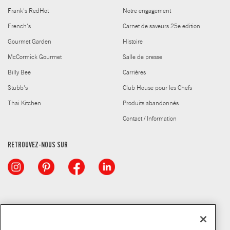
Frank's RedHot
Notre engagement
French's
Carnet de saveurs 25e edition
Gourmet Garden
Histoire
McCormick Gourmet
Salle de presse
Billy Bee
Carrières
Stubb's
Club House pour les Chefs
Thai Kitchen
Produits abandonnés
Contact / Information
RETROUVEZ-NOUS SUR