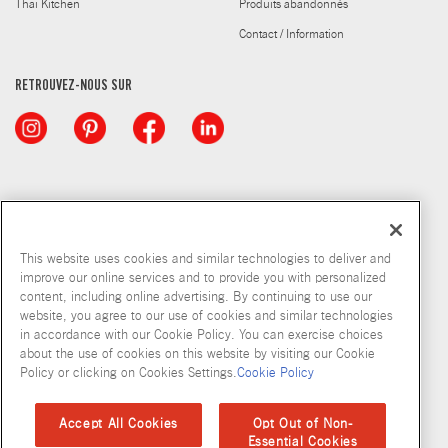
Thai Kitchen
Produits abandonnés
Contact / Information
RETROUVEZ-NOUS SUR
This website uses cookies and similar technologies to deliver and
improve our online services and to provide you with personalized
content, including online advertising. By continuing to use our
© McCormick & Company, Inc. 2026
website, you agree to our use of cookies and similar technologies
in accordance with our Cookie Policy. You can exercise choices
about the use of cookies on this website by visiting our Cookie
Policy or clicking on Cookies Settings.
Cookie Policy
Politique de confidentialité
Modalités d’utilisation
Politique en matiere de fichiers temoins
Plan du site
Accept All Cookies
Opt Out of Non-
Essential Cookies
Normes d'accessibilité