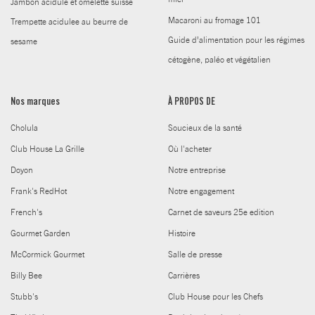
Jambon acidule et omelette suisse
Macaroni au fromage 101
Trempette acidulee au beurre de
Guide d’alimentation pour les régimes
sesame
cétogène, paléo et végétalien
Nos marques
À PROPOS DE
Cholula
Soucieux de la santé
Club House La Grille
Où l'acheter
Doyon
Notre entreprise
Frank's RedHot
Notre engagement
French's
Carnet de saveurs 25e edition
Gourmet Garden
Histoire
McCormick Gourmet
Salle de presse
Billy Bee
Carrières
Stubb's
Club House pour les Chefs