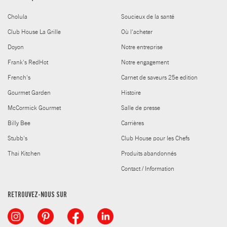
Cholula
Soucieux de la santé
Club House La Grille
Où l'acheter
Doyon
Notre entreprise
Frank's RedHot
Notre engagement
French's
Carnet de saveurs 25e edition
Gourmet Garden
Histoire
McCormick Gourmet
Salle de presse
Billy Bee
Carrières
Stubb's
Club House pour les Chefs
Thai Kitchen
Produits abandonnés
Contact / Information
RETROUVEZ-NOUS SUR