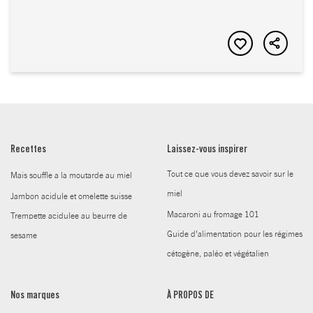
Recettes
Laissez-vous inspirer
Tout ce que vous devez savoir sur le
Mais souffle a la moutarde au miel
miel
Jambon acidule et omelette suisse
Macaroni au fromage 101
Trempette acidulee au beurre de
Guide d’alimentation pour les régimes
sesame
cétogène, paléo et végétalien
Nos marques
À PROPOS DE