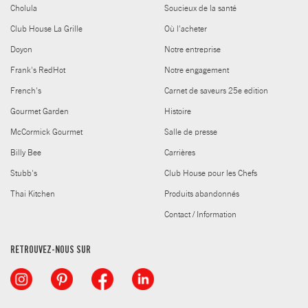
Cholula
Soucieux de la santé
Club House La Grille
Où l'acheter
Doyon
Notre entreprise
Frank's RedHot
Notre engagement
French's
Carnet de saveurs 25e edition
Gourmet Garden
Histoire
McCormick Gourmet
Salle de presse
Billy Bee
Carrières
Stubb's
Club House pour les Chefs
Thai Kitchen
Produits abandonnés
Contact / Information
RETROUVEZ-NOUS SUR