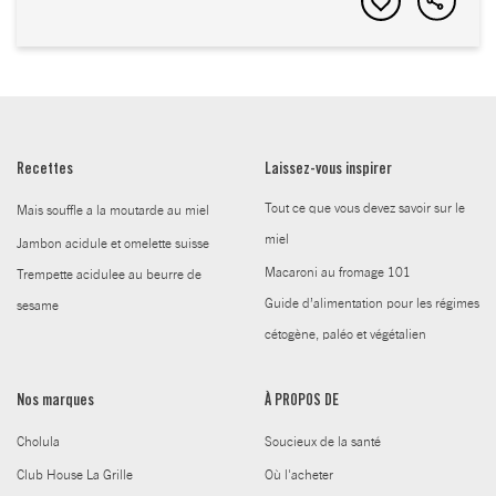
Recettes
Laissez-vous inspirer
Tout ce que vous devez savoir sur le
Mais souffle a la moutarde au miel
miel
Jambon acidule et omelette suisse
Macaroni au fromage 101
Trempette acidulee au beurre de
Guide d’alimentation pour les régimes
sesame
cétogène, paléo et végétalien
Nos marques
À PROPOS DE
Cholula
Soucieux de la santé
Club House La Grille
Où l'acheter