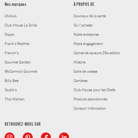
Nos marques
À PROPOS DE
Cholula
Soucieux de la santé
Club House La Grille
Où l'acheter
Doyon
Notre entreprise
Frank's RedHot
Notre engagement
French's
Carnet de saveurs 25e edition
Gourmet Garden
Histoire
McCormick Gourmet
Salle de presse
Billy Bee
Carrières
Stubb's
Club House pour les Chefs
Thai Kitchen
Produits abandonnés
Contact / Information
RETROUVEZ-NOUS SUR