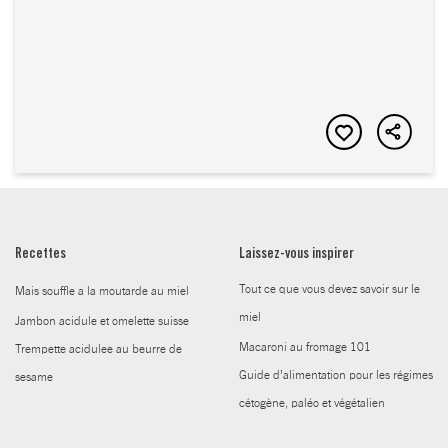
Recettes
Laissez-vous inspirer
Tout ce que vous devez savoir sur le
Mais souffle a la moutarde au miel
miel
Jambon acidule et omelette suisse
Macaroni au fromage 101
Trempette acidulee au beurre de
Guide d’alimentation pour les régimes
sesame
cétogène, paléo et végétalien