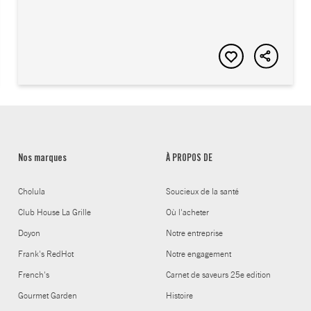
Nos marques
À PROPOS DE
Cholula
Soucieux de la santé
Club House La Grille
Où l'acheter
Doyon
Notre entreprise
Frank's RedHot
Notre engagement
French's
Carnet de saveurs 25e edition
Gourmet Garden
Histoire