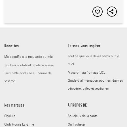
Recettes
Laissez-vous inspirer
Tout ce que vous devez savoir sur le
Mais souffle a la moutarde au miel
miel
Jambon acidule et omelette suisse
Macaroni au fromage 101
Trempette acidulee au beurre de
Guide d’alimentation pour les régimes
sesame
cétogène, paléo et végétalien
Nos marques
À PROPOS DE
Cholula
Soucieux de la santé
Club House La Grille
Où l'acheter