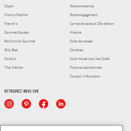
Doyon
Notre entreprise
Frank's RedHot
Notre engagement
French's
Carnet de saveurs 25e edition
Gourmet Garden
Histoire
McCormick Gourmet
Salle de presse
Billy Bee
Carrières
Stubb's
Club House pour les Chefs
Thai Kitchen
Produits abandonnés
Contact / Information
RETROUVEZ-NOUS SUR