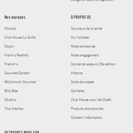
Nos marques
À PROPOS DE
Cholula
Soucieux de la santé
Club House La Grille
Où l'acheter
Doyon
Notre entreprise
Frank's RedHot
Notre engagement
French's
Carnet de saveurs 25e edition
Gourmet Garden
Histoire
McCormick Gourmet
Salle de presse
Billy Bee
Carrières
Stubb's
Club House pour les Chefs
Thai Kitchen
Produits abandonnés
Contact / Information