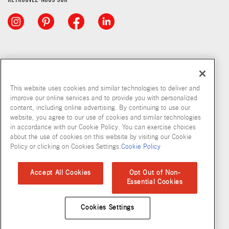
RETROUVEZ-NOUS SUR
This website uses cookies and similar technologies to deliver and
improve our online services and to provide you with personalized
content, including online advertising. By continuing to use our
© McCormick & Company, Inc. 2026
website, you agree to our use of cookies and similar technologies
in accordance with our Cookie Policy. You can exercise choices
about the use of cookies on this website by visiting our Cookie
Policy or clicking on Cookies Settings.
Cookie Policy
Politique de confidentialité
Modalités d’utilisation
Politique en matiere de fichiers temoins
Plan du site
Accept All Cookies
Opt Out of Non-
Essential Cookies
Normes d'accessibilité
Cookies Settings