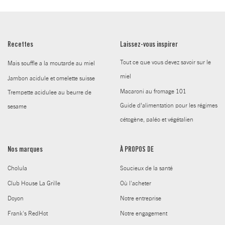
Recettes
Laissez-vous inspirer
Tout ce que vous devez savoir sur le
Mais souffle a la moutarde au miel
miel
Jambon acidule et omelette suisse
Macaroni au fromage 101
Trempette acidulee au beurre de
Guide d’alimentation pour les régimes
sesame
cétogène, paléo et végétalien
Nos marques
À PROPOS DE
Cholula
Soucieux de la santé
Club House La Grille
Où l'acheter
Doyon
Notre entreprise
Frank's RedHot
Notre engagement