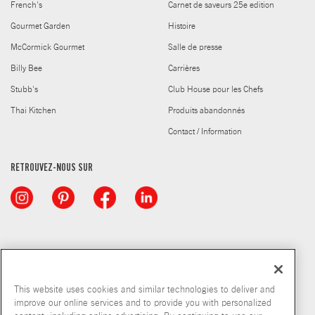
French's
Carnet de saveurs 25e edition
Gourmet Garden
Histoire
McCormick Gourmet
Salle de presse
Billy Bee
Carrières
Stubb's
Club House pour les Chefs
Thai Kitchen
Produits abandonnés
Contact / Information
RETROUVEZ-NOUS SUR
This website uses cookies and similar technologies to deliver and
improve our online services and to provide you with personalized