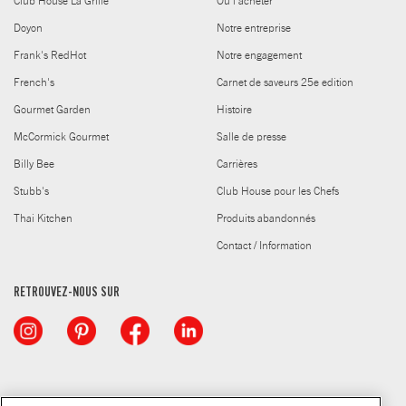
Club House La Grille
Où l'acheter
Doyon
Notre entreprise
Frank's RedHot
Notre engagement
French's
Carnet de saveurs 25e edition
Gourmet Garden
Histoire
McCormick Gourmet
Salle de presse
Billy Bee
Carrières
Stubb's
Club House pour les Chefs
Thai Kitchen
Produits abandonnés
Contact / Information
RETROUVEZ-NOUS SUR