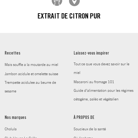
EXTRAIT DE CITRON PUR
Recettes
Laissez-vous inspirer
Tout ce que vous devez savoir sur le
Mais souffle a la moutarde au miel
miel
Jambon acidule et omelette suisse
Macaroni au fromage 101
Trempette acidulee au beurre de
Guide d’alimentation pour les régimes
sesame
cétogène, paléo et végétalien
Nos marques
À PROPOS DE
Cholula
Soucieux de la santé