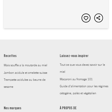
Recettes
Laissez-vous inspirer
Tout ce que vous devez savoir sur le
Mais souffle a la moutarde au miel
miel
Jambon acidule et omelette suisse
Macaroni au fromage 101
Trempette acidulee au beurre de
Guide d’alimentation pour les régimes
sesame
cétogène, paléo et végétalien
Nos marques
À PROPOS DE