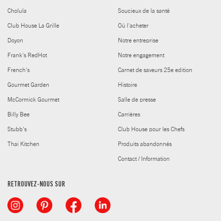
Cholula
Soucieux de la santé
Club House La Grille
Où l'acheter
Doyon
Notre entreprise
Frank's RedHot
Notre engagement
French's
Carnet de saveurs 25e edition
Gourmet Garden
Histoire
McCormick Gourmet
Salle de presse
Billy Bee
Carrières
Stubb's
Club House pour les Chefs
Thai Kitchen
Produits abandonnés
Contact / Information
RETROUVEZ-NOUS SUR