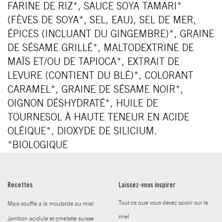
FARINE DE RIZ*, SAUCE SOYA TAMARI*
(FÈVES DE SOYA*, SEL, EAU), SEL DE MER,
ÉPICES (INCLUANT DU GINGEMBRE)*, GRAINE
DE SÉSAME GRILLÉ*, MALTODEXTRINE DE
MAÏS ET/OU DE TAPIOCA*, EXTRAIT DE
LEVURE (CONTIENT DU BLÉ)*, COLORANT
CARAMEL*, GRAINE DE SÉSAME NOIR*,
OIGNON DÉSHYDRATÉ*, HUILE DE
TOURNESOL À HAUTE TENEUR EN ACIDE
OLÉIQUE*, DIOXYDE DE SILICIUM.
*BIOLOGIQUE
Recettes
Laissez-vous inspirer
Tout ce que vous devez savoir sur le
Mais souffle a la moutarde au miel
miel
Jambon acidule et omelette suisse