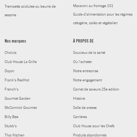
Macaroni au fromage 101
Trempette acidulee au beurre de
Guide d’alimentation pour les régimes
sesame
cétogène, paléo et végétalien
Nos marques
À PROPOS DE
Cholula
Soucieux de la santé
Club House La Grille
Où l'acheter
Doyon
Notre entreprise
Frank's RedHot
Notre engagement
French's
Carnet de saveurs 25e edition
Gourmet Garden
Histoire
McCormick Gourmet
Salle de presse
Billy Bee
Carrières
Stubb's
Club House pour les Chefs
Thai Kitchen
Produits abandonnés