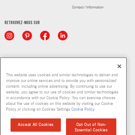
Contact / Information
RETROUVEZ-NOUS SUR
This website uses cookies and similar technologies to deliver and
improve our online services and to provide you with personalized
content, including online advertising. By continuing to use our
© McCormick & Company, Inc. 2026
website, you agree to our use of cookies and similar technologies
in accordance with our Cookie Policy. You can exercise choices
about the use of cookies on this website by visiting our Cookie
Policy or clicking on Cookies Settings.
Cookie Policy
Politique de confidentialité
Modalités d’utilisation
Politique en matiere de fichiers temoins
Plan du site
Accept All Cookies
Opt Out of Non-
Essential Cookies
Normes d'accessibilité