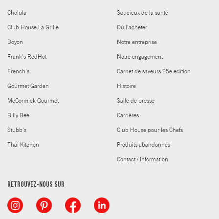
Cholula
Soucieux de la santé
Club House La Grille
Où l'acheter
Doyon
Notre entreprise
Frank's RedHot
Notre engagement
French's
Carnet de saveurs 25e edition
Gourmet Garden
Histoire
McCormick Gourmet
Salle de presse
Billy Bee
Carrières
Stubb's
Club House pour les Chefs
Thai Kitchen
Produits abandonnés
Contact / Information
RETROUVEZ-NOUS SUR