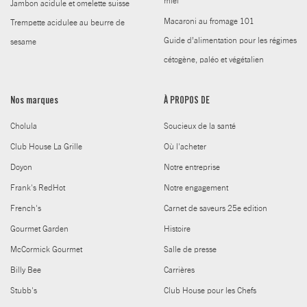
miel
Jambon acidule et omelette suisse
Macaroni au fromage 101
Trempette acidulee au beurre de
Guide d’alimentation pour les régimes
sesame
cétogène, paléo et végétalien
Nos marques
À PROPOS DE
Cholula
Soucieux de la santé
Club House La Grille
Où l'acheter
Doyon
Notre entreprise
Frank's RedHot
Notre engagement
French's
Carnet de saveurs 25e edition
Gourmet Garden
Histoire
McCormick Gourmet
Salle de presse
Billy Bee
Carrières
Stubb's
Club House pour les Chefs