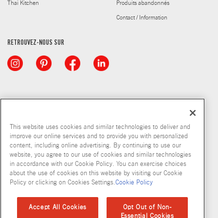
Thai Kitchen
Produits abandonnés
Contact / Information
RETROUVEZ-NOUS SUR
This website uses cookies and similar technologies to deliver and
improve our online services and to provide you with personalized
content, including online advertising. By continuing to use our
© McCormick & Company, Inc. 2026
website, you agree to our use of cookies and similar technologies
in accordance with our Cookie Policy. You can exercise choices
about the use of cookies on this website by visiting our Cookie
Policy or clicking on Cookies Settings.
Cookie Policy
Politique de confidentialité
Modalités d’utilisation
Politique en matiere de fichiers temoins
Plan du site
Accept All Cookies
Opt Out of Non-
Essential Cookies
Normes d'accessibilité