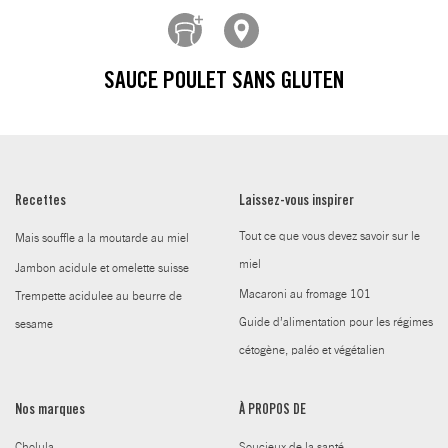
SAUCE POULET SANS GLUTEN
Recettes
Laissez-vous inspirer
Tout ce que vous devez savoir sur le
Mais souffle a la moutarde au miel
miel
Jambon acidule et omelette suisse
Macaroni au fromage 101
Trempette acidulee au beurre de
Guide d’alimentation pour les régimes
sesame
cétogène, paléo et végétalien
Nos marques
À PROPOS DE
Cholula
Soucieux de la santé