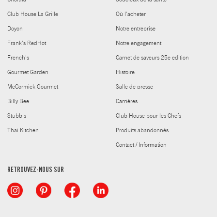
Club House La Grille
Où l'acheter
Doyon
Notre entreprise
Frank's RedHot
Notre engagement
French's
Carnet de saveurs 25e edition
Gourmet Garden
Histoire
McCormick Gourmet
Salle de presse
Billy Bee
Carrières
Stubb's
Club House pour les Chefs
Thai Kitchen
Produits abandonnés
Contact / Information
RETROUVEZ-NOUS SUR