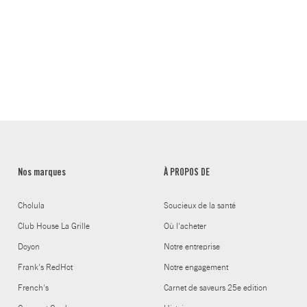
Nos marques
À PROPOS DE
Cholula
Soucieux de la santé
Club House La Grille
Où l'acheter
Doyon
Notre entreprise
Frank's RedHot
Notre engagement
French's
Carnet de saveurs 25e edition