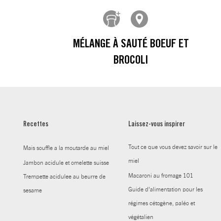
MÉLANGE À SAUTÉ BOEUF ET
BROCOLI
Recettes
Laissez-vous inspirer
Tout ce que vous devez savoir sur le
Mais souffle a la moutarde au miel
miel
Jambon acidule et omelette suisse
Macaroni au fromage 101
Trempette acidulee au beurre de
Guide d’alimentation pour les
sesame
régimes cétogène, paléo et
végétalien