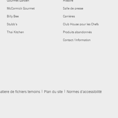
Gourmet Garden
Histoire
McCormick Gourmet
Salle de presse
Billy Bee
Carrières
Stubb's
Club House pour les Chefs
Thai Kitchen
Produits abandonnés
Contact / Information
atiere de fichiers temoins
Plan du site
Normes d'accessibilité