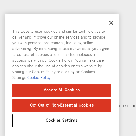
This website uses cookies and similar technologies to
deliver and improve our online services and to provide
you with personalized content, including online
advertising. By continuing to use our website, you agree
to our use of cookies and similar technologies in
accordance with our Cookie Policy. You can exercise
choices about the use of cookies on this website by
visiting our Cookie Policy or clicking on Cookies
Settings.
Cookie Policy
© McCormick & Company, Inc. 2026
Accept All Cookies
Opt Out of Non-Essential Cookies
Politique de confidentialité
Modalités d’utilisation
Politique en m
Cookies Settings