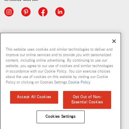
RETROUVEZ-NOUS SUR
This website uses cookies and similar technologies to deliver and
improve our online services and to provide you with personalized
content, including online advertising. By continuing to use our
© McCormick & Company, Inc. 2026
website, you agree to our use of cookies and similar technologies
in accordance with our Cookie Policy. You can exercise choices
about the use of cookies on this website by visiting our Cookie
Policy or clicking on Cookies Settings.
Cookie Policy
Politique de confidentialité
Modalités d’utilisation
Politique en matiere de fichiers temoins
Plan du site
Accept All Cookies
Opt Out of Non-
Essential Cookies
Normes d'accessibilité
Cookies Settings