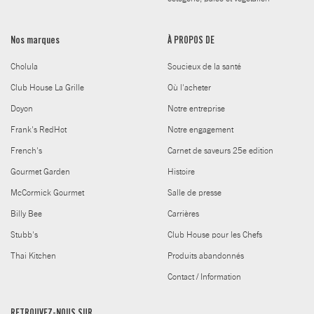
Nos marques
À PROPOS DE
Cholula
Soucieux de la santé
Club House La Grille
Où l'acheter
Doyon
Notre entreprise
Frank's RedHot
Notre engagement
French's
Carnet de saveurs 25e edition
Gourmet Garden
Histoire
McCormick Gourmet
Salle de presse
Billy Bee
Carrières
Stubb's
Club House pour les Chefs
Thai Kitchen
Produits abandonnés
Contact / Information