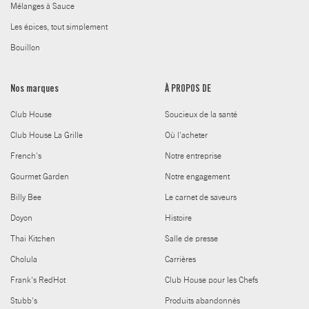
Mélanges à Sauce
Les épices, tout simplement
Bouillon
Nos marques
À PROPOS DE
Club House
Soucieux de la santé
Club House La Grille
Où l'acheter
French's
Notre entreprise
Gourmet Garden
Notre engagement
Billy Bee
Le carnet de saveurs
Doyon
Histoire
Thai Kitchen
Salle de presse
Cholula
Carrières
Frank's RedHot
Club House pour les Chefs
Stubb's
Produits abandonnés