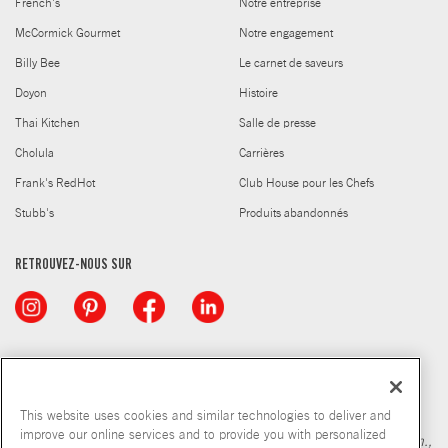
French's
Notre entreprise
McCormick Gourmet
Notre engagement
Billy Bee
Le carnet de saveurs
Doyon
Histoire
Thai Kitchen
Salle de presse
Cholula
Carrières
Frank's RedHot
Club House pour les Chefs
Stubb's
Produits abandonnés
RETROUVEZ-NOUS SUR
© McCormick & Company, Inc. 2026
This website uses cookies and similar technologies to deliver and
improve our online services and to provide you with personalized
*Source : Nielsen MarketTrack, marché québécois des épic., pharm.,