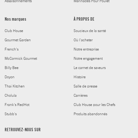
Assaisonnements
Marinades Pour Poulet
Nos marques
À PROPOS DE
Club House
Soucieux de la santé
Gourmet Garden
Où l'acheter
French's
Notre entreprise
McCormick Gourmet
Notre engagement
Billy Bee
Le carnet de saveurs
Doyon
Histoire
Thai Kitchen
Salle de presse
Cholula
Carrières
Frank's RedHot
Club House pour les Chefs
Stubb's
Produits abandonnés
RETROUVEZ-NOUS SUR