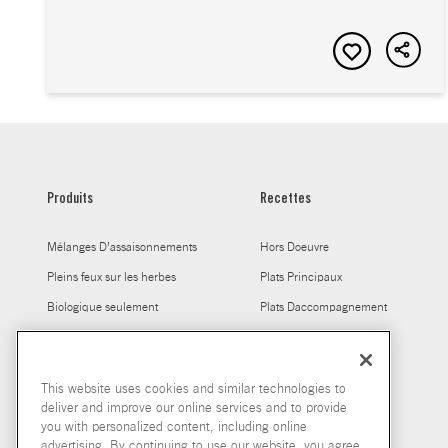
Produits
Recettes
Mélanges D’assaisonnements
Hors Doeuvre
Pleins feux sur les herbes
Plats Principaux
Biologique seulement
Plats Daccompagnement
Mélanges à Sauce
Les épices, tout simplement
This website uses cookies and similar technologies to
Bouillon
deliver and improve our online services and to provide
you with personalized content, including online
advertising. By continuing to use our website, you agree