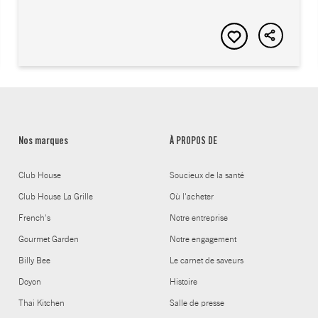
Nos marques
À PROPOS DE
Club House
Soucieux de la santé
Club House La Grille
Où l'acheter
French's
Notre entreprise
Gourmet Garden
Notre engagement
Billy Bee
Le carnet de saveurs
Doyon
Histoire
Thai Kitchen
Salle de presse