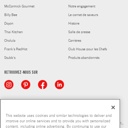
McCormick Gourmet
Notre engagement
Billy Bee
Le carnet de saveurs
Doyon
Histoire
Thai Kitchen
Salle de presse
Cholula
Carrières
Frank's RedHot
Club House pour les Chefs
Stubb's
Produits abandonnés
RETROUVEZ-NOUS SUR
© McCormick & Company, Inc. 2026
This website uses cookies and similar technologies to deliver and
improve our online services and to provide you with personalized
*Source : Nielsen MarketTrack, marché québécois des épic., pharm.,
content, including online advertising. By continuing to use our