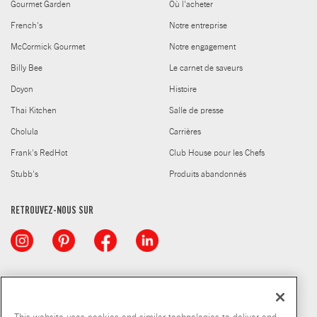
Gourmet Garden
Où l'acheter
French's
Notre entreprise
McCormick Gourmet
Notre engagement
Billy Bee
Le carnet de saveurs
Doyon
Histoire
Thai Kitchen
Salle de presse
Cholula
Carrières
Frank's RedHot
Club House pour les Chefs
Stubb's
Produits abandonnés
RETROUVEZ-NOUS SUR
© McCormick & Company, Inc. 2026