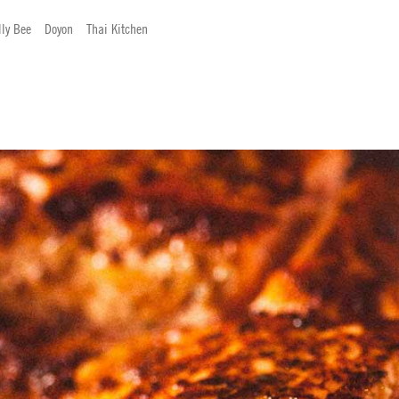
lly Bee
Doyon
Thai Kitchen