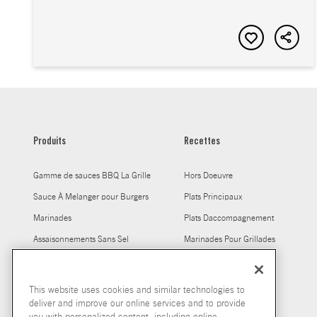
Produits
Recettes
Gamme de sauces BBQ La Grille
Hors Doeuvre
Sauce À Melanger pour Burgers
Plats Principaux
Marinades
Plats Daccompagnement
Assaisonnements Sans Sel
Marinades Pour Grillades
Assaisonnements
Marinades Pour Poulet
This website uses cookies and similar technologies to
deliver and improve our online services and to provide