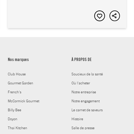
Nos marques
À PROPOS DE
Club House
Soucieux de la santé
Gourmet Garden
Où l'acheter
French's
Notre entreprise
McCormick Gourmet
Notre engagement
Billy Bee
Le carnet de saveurs
Doyon
Histoire
Thai Kitchen
Salle de presse