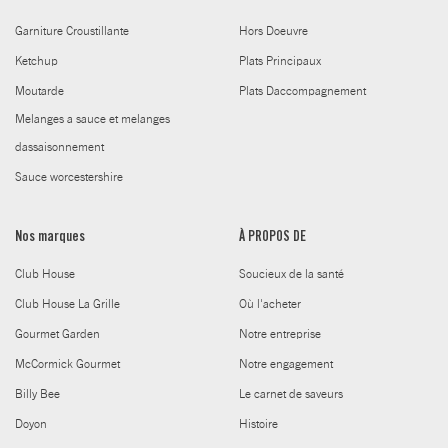
Garniture Croustillante
Hors Doeuvre
Ketchup
Plats Principaux
Moutarde
Plats Daccompagnement
Melanges a sauce et melanges
dassaisonnement
Sauce worcestershire
Nos marques
À PROPOS DE
Club House
Soucieux de la santé
Club House La Grille
Où l'acheter
Gourmet Garden
Notre entreprise
McCormick Gourmet
Notre engagement
Billy Bee
Le carnet de saveurs
Doyon
Histoire