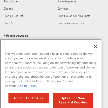
Thai Kitchen
Salle de presse
Cholula
Carrières
Frank's RedHot
Club House pour les Chefs
Stubb's
Produits abandonnés
Retrouvez-nous sur
This website uses cookies and similar technologies to deliver
and improve our online services and to provide you with
personalized content, including online advertising. By continuing
to use our website, you agree to our use of cookies and similar
© McCormick & Company, Inc. 2026
technologies in accordance with our Cookie Policy. You can
exercise choices about the use of cookies on this website by
visiting our Cookie Policy or clicking on Cookies
Settings.
Cookie Policy
Politique de confidentialité
Modalités d’utilisation
Politique en matiere de fichiers temoins
Plan du site
Accept All Cookies
Opt Out of Non-
Essential Cookies
Normes d'accessibilité